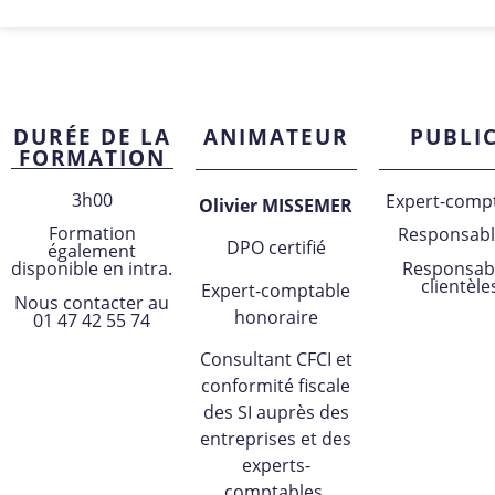
DURÉE DE LA
ANIMATEUR
PUBLI
FORMATION
3h00
Expert-comp
Olivier MISSEMER
Formation
Responsabl
DPO certifié
également
Responsab
disponible en intra.
clientèle
Expert-comptable
Nous contacter au
honoraire
01 47 42 55 74
Consultant CFCI et
conformité fiscale
des SI auprès des
entreprises et des
experts-
comptables.