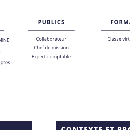
R
PUBLICS
FORM
Collaborateur
Classe virt
MINE
Chef de mission
e
Expert-comptable
ptes
CONTEXTE ET P