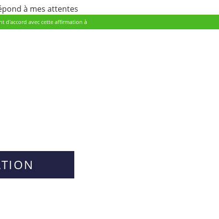
épond à mes attentes
nt d'accord avec cette affirmation à
ATION